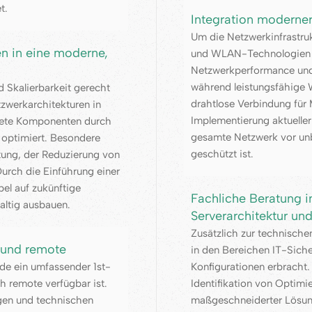
t.
Integration modern
Um die Netzwerkinfrastru
n in eine moderne,
und WLAN-Technologien in
Netzwerkperformance und 
während leistungsfähige
 Skalierbarkeit gerecht
drahtlose Verbindung für 
zwerkarchitekturen in
Implementierung aktueller
altete Komponenten durch
gesamte Netzwerk vor unb
 optimiert. Besondere
geschützt ist.
tung, der Reduzierung von
Durch die Einführung einer
bel auf zukünftige
Fachliche Beratung i
ltig ausbauen.
Serverarchitektur un
Zusätzlich zur technisch
t und remote
in den Bereichen IT-Siche
rde ein umfassender 1st-
Konfigurationen erbracht
h remote verfügbar ist.
Identifikation von Optimi
agen und technischen
maßgeschneiderter Lösunge