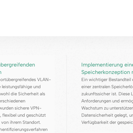
übergreifenden
Implementierung eine
n
Speicherkonzeption 
dortübergreifendes VLAN-
Ein wichtiger Bestandteil
e leistungsfähige und
einer zentralen Speicherl
wohl die Sicherheit als
zukunftssicher ist. Diese 
erschiedenen
Anforderungen und ermögli
 wurden sichere VPN-
Wachstum zu unterstütze
 flexibel und geschützt
Datensicherheit gelegt, u
 von ihrem Standort.
Verfügbarkeit der gespeic
hentifizierungsverfahren